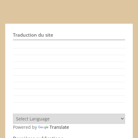
Traduction du site
Livre Familial avec photos
Relié
Coupon Code:
Apply
400.00 ₪
Powered by
Translate