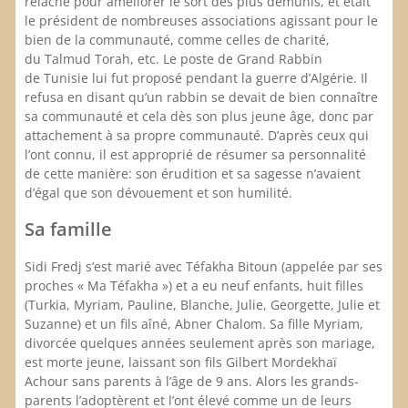
relâche pour améliorer le sort des plus démunis, et était
le président de nombreuses associations agissant pour le
bien de la communauté, comme celles de charité,
du Talmud Torah, etc. Le poste de Grand Rabbin
de Tunisie lui fut proposé pendant la guerre d’Algérie. Il
refusa en disant qu’un rabbin se devait de bien connaître
sa communauté et cela dès son plus jeune âge, donc par
attachement à sa propre communauté. D’après ceux qui
l’ont connu, il est approprié de résumer sa personnalité
de cette manière: son érudition et sa sagesse n’avaient
d’égal que son dévouement et son humilité.
Sa famille
Sidi Fredj s’est marié avec Téfakha Bitoun (appelée par ses
proches « Ma Téfakha ») et a eu neuf enfants, huit filles
(Turkia, Myriam, Pauline, Blanche, Julie, Georgette, Julie et
Suzanne) et un fils aîné, Abner Chalom. Sa fille Myriam,
divorcée quelques années seulement après son mariage,
est morte jeune, laissant son fils Gilbert Mordekhaï
Achour sans parents à l’âge de 9 ans. Alors les grands-
parents l’adoptèrent et l’ont élevé comme un de leurs