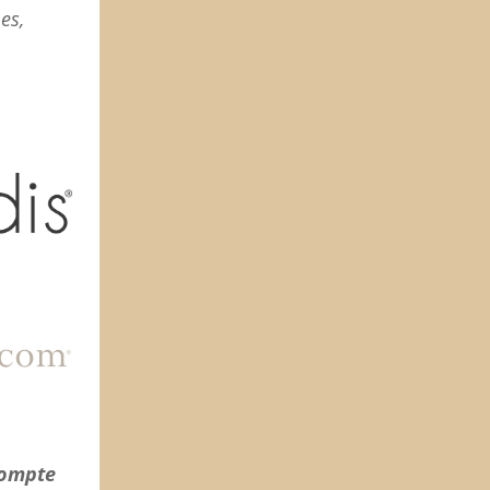
es,
compte