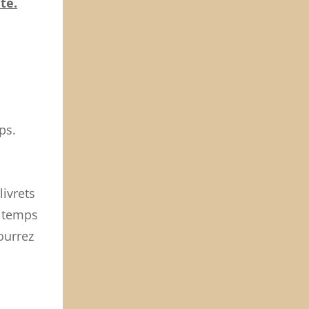
te.
ps.
ivrets
e temps
ourrez